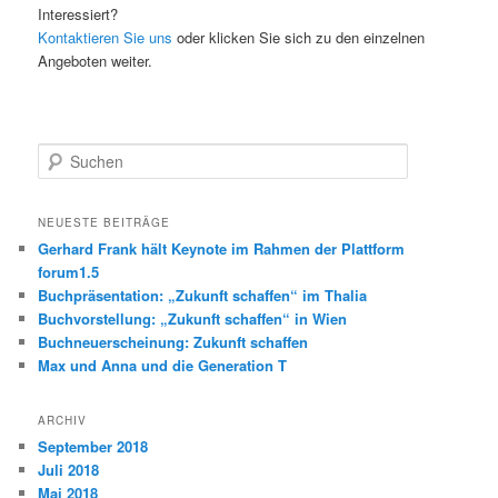
Interessiert?
Kontaktieren Sie uns
oder klicken Sie sich zu den einzelnen
Angeboten weiter.
S
u
c
h
NEUESTE BEITRÄGE
e
Gerhard Frank hält Keynote im Rahmen der Plattform
n
forum1.5
Buchpräsentation: „Zukunft schaffen“ im Thalia
Buchvorstellung: „Zukunft schaffen“ in Wien
Buchneuerscheinung: Zukunft schaffen
Max und Anna und die Generation T
ARCHIV
September 2018
Juli 2018
Mai 2018