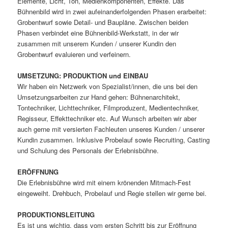
Elemente, Licht, Ton, Medienkomponenten, Effekte. Das
Bühnenbild wird in zwei aufeinanderfolgenden Phasen erarbeitet:
Grobentwurf sowie Detail- und Baupläne. Zwischen beiden
Phasen verbindet eine Bühnenbild-Werkstatt, in der wir
zusammen mit unserem Kunden / unserer Kundin den
Grobentwurf evaluieren und verfeinern.
UMSETZUNG: PRODUKTION und EINBAU
Wir haben ein Netzwerk von Spezialist/innen, die uns bei den
Umsetzungsarbeiten zur Hand gehen: Bühnenarchitekt,
Tontechniker, Lichttechniker, Filmproduzent, Medientechniker,
Regisseur, Effekttechniker etc. Auf Wunsch arbeiten wir aber
auch gerne mit versierten Fachleuten unseres Kunden / unserer
Kundin zusammen. Inklusive Probelauf sowie Recruiting, Casting
und Schulung des Personals der Erlebnisbühne.
ERÖFFNUNG
Die Erlebnisbühne wird mit einem krönenden Mitmach-Fest
eingeweiht. Drehbuch, Probelauf und Regie stellen wir gerne bei.
PRODUKTIONSLEITUNG
Es ist uns wichtig, dass vom ersten Schritt bis zur Eröffnung