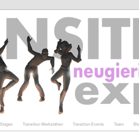
-Stages
Transition-Werkstätten
Transition-Events
Team
Bl