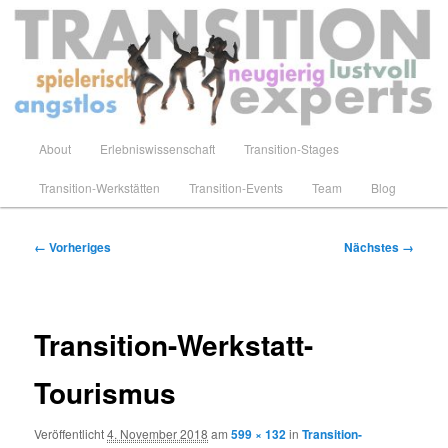
Zum
primären
Inhalt
springen
Transition-Experts
Hauptmenü
About
Erlebniswissenschaft
Transition-Stages
Transition-Werkstätten
Transition-Events
Team
Blog
Bilder-
← Vorheriges
Nächstes →
Navigation
Transition-Werkstatt-
Tourismus
Veröffentlicht
4. November 2018
am
599 × 132
in
Transition-