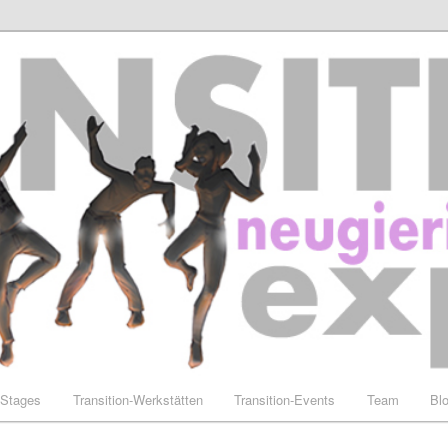
-Stages
Transition-Werkstätten
Transition-Events
Team
Bl